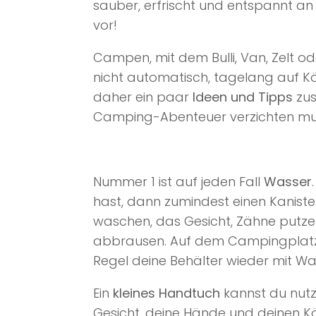
sauber, erfrischt und entspannt an 
vor!
Campen, mit dem Bulli, Van, Zelt o
nicht automatisch, tagelang auf K
daher ein paar
Ideen und Tipps
zus
Camping-Abenteuer verzichten mu
a
Nummer 1 ist auf jeden Fall
Wasser
hast, dann zumindest einen Kanister
waschen, das Gesicht, Zähne putze
abbrausen. Auf dem Campingplatz o
Regel deine Behälter wieder mit Was
Ein
kleines Handtuch
kannst du nutz
Gesicht, deine Hände und deinen Kö