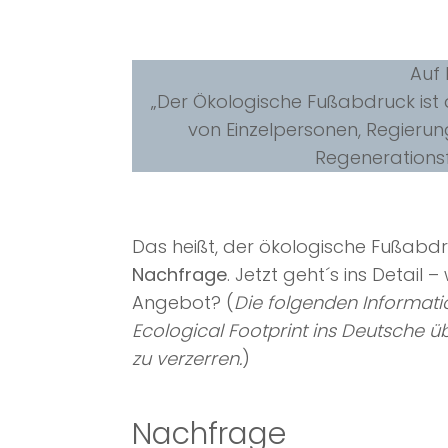
Auf 
„Der Ökologische Fußabdruck ist 
von Einzelpersonen, Regieru
Regenerationsfä
Das heißt, der ökologische Fußab
Nachfrage
. Jetzt geht´s ins Detai
Angebot? (
Die folgenden Informati
Ecological Footprint ins Deutsche ü
zu verzerren.
)
Nachfrage