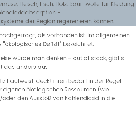
üse, Fleisch, Fisch, Holz, Baumwolle für Kleidung
lendioxidabsorption -
osysteme der Region regenerieren können.
nachgefragt, als vorhanden ist. Im allgemeinen
ls
"ökologisches Defizit"
bezeichnet.
eise würde man denken – out of stock, gibt´s
eht das anders aus.
fizit aufweist, deckt ihren Bedarf in der Regel
rer eigenen ökologischen Ressourcen (wie
oder den Ausstoß von Kohlendioxid in die