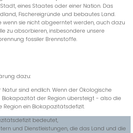
 Stadt, eines Staates oder einer Nation. Das
dland, Fischereigründe und bebautes Land.
e wenn sie nicht abgeerntet werden, auch dazu
lle zu absorbieren, insbesondere unsere
rennung fossiler Brennstoffe.
klärung dazu:
 Natur sind endlich. Wenn der Ökologische
Biokapazität der Region übersteigt - also die
Region ein Biokapazitätsdefizit.
itätsdefizit bedeutet,
ern und Dienstleistungen, die das Land und die