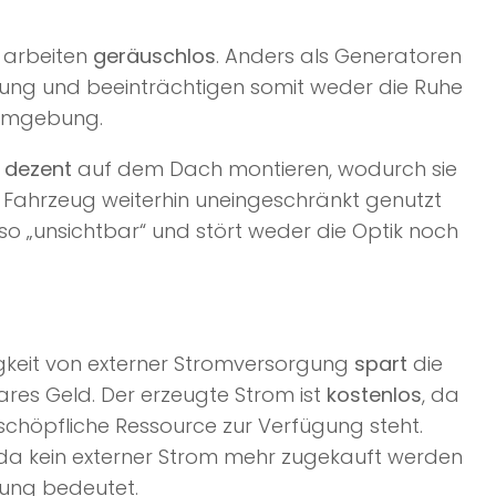
e arbeiten
geräuschlos
. Anders als Generatoren
gung und beeinträchtigen somit weder die Ruhe
 Umgebung.
m
dezent
auf dem Dach montieren, wodurch sie
ahrzeug weiterhin uneingeschränkt genutzt
so „unsichtbar“ und stört weder die Optik noch
keit von externer Stromversorgung
spart
die
es Geld. Der erzeugte Strom ist
kostenlos
, da
rschöpfliche Ressource zur Verfügung steht.
, da kein externer Strom mehr zugekauft werden
rung bedeutet.