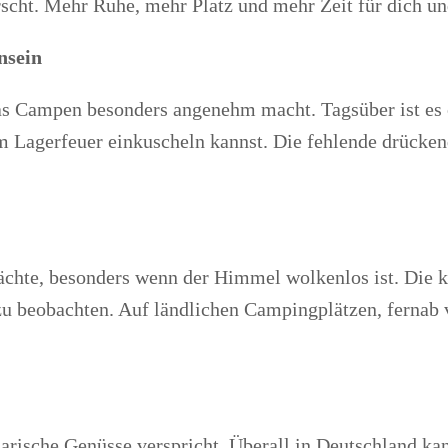
cht. Mehr Ruhe, mehr Platz und mehr Zeit für dich und 
nsein
as Campen besonders angenehm macht. Tagsüber ist es 
 Lagerfeuer einkuscheln kannst. Die fehlende drücken
Nächte, besonders wenn der Himmel wolkenlos ist. Die k
 beobachten. Auf ländlichen Campingplätzen, fernab vo
inarische Genüsse verspricht. Überall in Deutschland ka