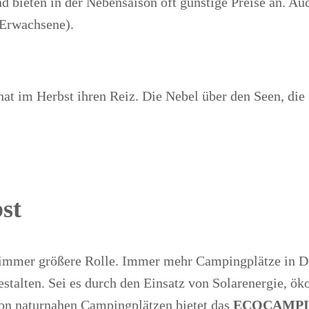
nd bieten in der Nebensaison oft günstige Preise an. Au
 Erwachsene).
t im Herbst ihren Reiz. Die Nebel über den Seen, die 
st
ne immer größere Rolle. Immer mehr Campingplätze in D
stalten. Sei es durch den Einsatz von Solarenergie, ö
von naturnahen Campingplätzen bietet das
ECOCAMP